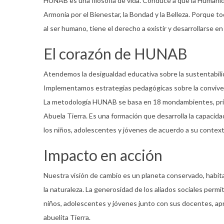
HUNAB es una filosofía de vida. Conduce a que la Humanid
Armonía por el Bienestar, la Bondad y la Belleza. Porque to
al ser humano, tiene el derecho a existir y desarrollarse e
El corazón de HUNAB
Atendemos la desigualdad educativa sobre la sustentabilid
Implementamos estrategias pedagógicas sobre la conviven
La metodología HUNAB se basa en 18 mondambientes, princ
Abuela Tierra. Es una formación que desarrolla la capacidad
los niños, adolescentes y jóvenes de acuerdo a su context
Impacto en acción
Nuestra visión de cambio es un planeta conservado, habi
la naturaleza. La generosidad de los aliados sociales perm
niños, adolescentes y jóvenes junto con sus docentes, ap
abuelita Tierra.