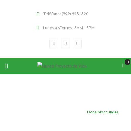
Teléfono: (999) 9431320
Lunes a Viernes: 8AM - 5PM
0
Inicio
/
Donaciones para HUNAB
/
Dona binoculares