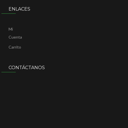
ENLACES
Mi
Cuenta
Carrito
CONTÁCTANOS
Dirección
:
Calle
48
num
420
x