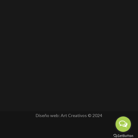
Horario
de
Atención
:
8
AM
-
6
PM
:
Lunes
a
Viernes
Diseño web:
Art Creativos
© 2024